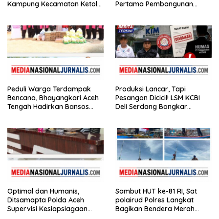
Kampung Kecamatan Ketol
Pertama Pembangunan
Gotong Royong
Rusun Polres Tapanuli
Tengah
Peduli Warga Terdampak
Produksi Lancar, Tapi
Bencana, Bhayangkari Aceh
Pesangon Dicicil! LSM KCBI
Tengah Hadirkan Bansos
Deli Serdang Bongkar
Huntara Linge
Kebohongan Direktur PT ES
Hupindo
Optimal dan Humanis,
Sambut HUT ke-81 RI, Sat
Ditsamapta Polda Aceh
polairud Polres Langkat
Supervisi Kesiapsiagaan
Bagikan Bendera Merah
Dalmas Polres Bener Meriah
Putih kepada Nelayan