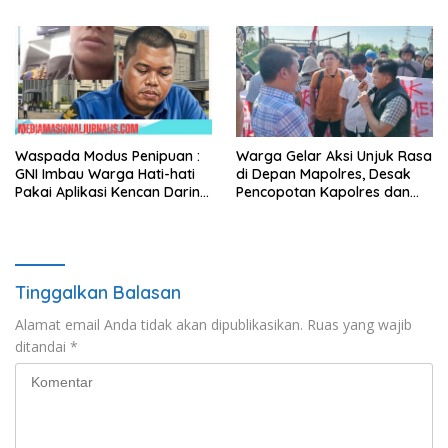
BUNGKAM – KENDARAAN
WARTAWAN DIRUSAK SAAT
AKAN KONFIRMASI
Waspada Modus Penipuan :
Warga Gelar Aksi Unjuk Rasa
GNI Imbau Warga Hati-hati
di Depan Mapolres, Desak
Pakai Aplikasi Kencan Daring,
Pencopotan Kapolres dan
Bisa Jadi Sasaran
Penertiban Penyakit
Pemerasan
Masyarakat.
Tinggalkan Balasan
Alamat email Anda tidak akan dipublikasikan.
Ruas yang wajib
ditandai
*