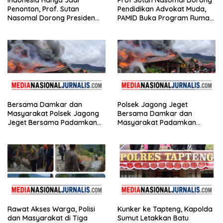
Indonesia Hanya Jadi
Prof Sutan Nasomal Dorong
Penonton, Prof. Sutan
Pendidikan Advokat Muda,
Nasomal Dorong Presiden
PAMID Buka Program Rumah
Bangun Roadmap Sepak
Hukum
Bola
Bersama Damkar dan
Polsek Jagong Jeget
Masyarakat Polsek Jagong
Bersama Damkar dan
Jeget Bersama Padamkan
Masyarakat Padamkan
Kebakaran di Pasar Jagong
Kebakaran di Pasar Jagong
Jeget
Jeget
Rawat Akses Warga, Polisi
Kunker ke Tapteng, Kapolda
dan Masyarakat di Tiga
Sumut Letakkan Batu