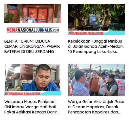
Batangtoru, Kabupaten
Tapanuli Selatan, akhirnya
membuahkan hasil.
BERITA TERKINI: DIDUGA
Kecelakaan Tunggal Minibus
CEMARI LINGKUNGAN, PABRIK
di Jalan Banda Aceh–Medan,
BATERAI DI DELI SERDANG
10 Penumpang Luka-Luka
BUNGKAM – KENDARAAN
WARTAWAN DIRUSAK SAAT
AKAN KONFIRMASI
Waspada Modus Penipuan :
Warga Gelar Aksi Unjuk Rasa
GNI Imbau Warga Hati-hati
di Depan Mapolres, Desak
Pakai Aplikasi Kencan Daring,
Pencopotan Kapolres dan
Bisa Jadi Sasaran
Penertiban Penyakit
Pemerasan
Masyarakat.