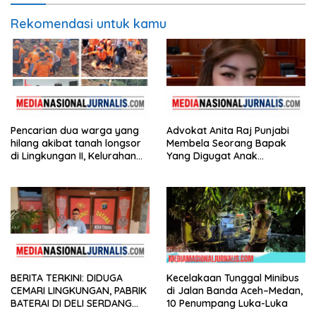
Rekomendasi untuk kamu
Pencarian dua warga yang
Advokat Anita Raj Punjabi
hilang akibat tanah longsor
Membela Seorang Bapak
di Lingkungan II, Kelurahan
Yang Digugat Anak
Wek I, Kecamatan
Kandungnya Karena Harta
Batangtoru, Kabupaten
Tapanuli Selatan, akhirnya
membuahkan hasil.
BERITA TERKINI: DIDUGA
Kecelakaan Tunggal Minibus
CEMARI LINGKUNGAN, PABRIK
di Jalan Banda Aceh–Medan,
BATERAI DI DELI SERDANG
10 Penumpang Luka-Luka