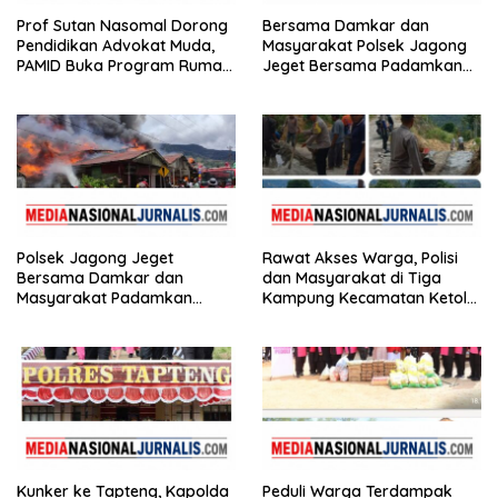
Prof Sutan Nasomal Dorong
Bersama Damkar dan
Pendidikan Advokat Muda,
Masyarakat Polsek Jagong
PAMID Buka Program Rumah
Jeget Bersama Padamkan
Hukum
Kebakaran di Pasar Jagong
Jeget
Polsek Jagong Jeget
Rawat Akses Warga, Polisi
Bersama Damkar dan
dan Masyarakat di Tiga
Masyarakat Padamkan
Kampung Kecamatan Ketol
Kebakaran di Pasar Jagong
Gotong Royong
Jeget
Kunker ke Tapteng, Kapolda
Peduli Warga Terdampak