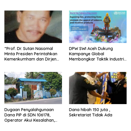
Ketidakjelasan Kriteria
Satu Tersangka Masih Buron
“Prof. Dr. Sutan Nasomal
DPW SWI Aceh Dukung
Minta Presiden Perintahkan
Kampanye Global
Kemenkumham dan Dirjen
Membongkar Taktik Industri
Lapas Usut Kasus Herman
Tembakau dan Nikotin
Eks Napi Balige serta
Tertibkan Lapas di Seluruh
Indonesia”
Dugaan Penyalahgunaan
Dana hibah 150 juta ,
Dana PIP di SDN 106178,
Sekretariat Tidak Ada
Operator Akui Kesalahan,
Kepala Sekolah Tawarkan
Uang Lewat Pesan WhatsApp