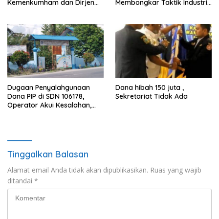
Kemenkumham dan Dirjen
Membongkar Taktik Industri
Lapas Usut Kasus Herman
Tembakau dan Nikotin
Eks Napi Balige serta
Tertibkan Lapas di Seluruh
Indonesia”
Dugaan Penyalahgunaan
Dana hibah 150 juta ,
Dana PIP di SDN 106178,
Sekretariat Tidak Ada
Operator Akui Kesalahan,
Kepala Sekolah Tawarkan
Uang Lewat Pesan WhatsApp
Tinggalkan Balasan
Alamat email Anda tidak akan dipublikasikan.
Ruas yang wajib
ditandai
*