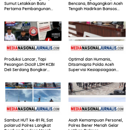
Sumut Letakkan Batu
Bencana, Bhayangkari Aceh
Pertama Pembangunan
Tengah Hadirkan Bansos
Rusun Polres Tapanuli
Huntara Linge
Tengah
Produksi Lancar, Tapi
Optimal dan Humanis,
Pesangon Dicicil! LSM KCBI
Ditsamapta Polda Aceh
Deli Serdang Bongkar
Supervisi Kesiapsiagaan
Kebohongan Direktur PT ES
Dalmas Polres Bener Meriah
Hupindo
Sambut HUT ke-81 RI, Sat
Asah Kemampuan Personel,
polairud Polres Langkat
Polres Bener Meriah Gelar