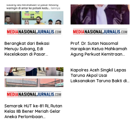
Berangkat dari Bekasi
Prof. Dr. Sutan Nasomal
Menuju Subang, Edi
Harapkan Ketua Mahkamah
Kecelakaan di Pasar
Agung Perkuat Kemitraan
Kedungwaringin, Adik
Pengadilan dengan Pers
Korban: Motor Bisa Diganti,
Kapolres Aceh Singkil Lepas
Nyawa Tidak
Taruna Akpol Usai
Laksanakan Taruna Bakti di
Sekolah Rakyat
Semarak HUT ke-81 RI, Rutan
Kelas IIB Bener Meriah Gelar
Aneka Perlombaan
Tradisional