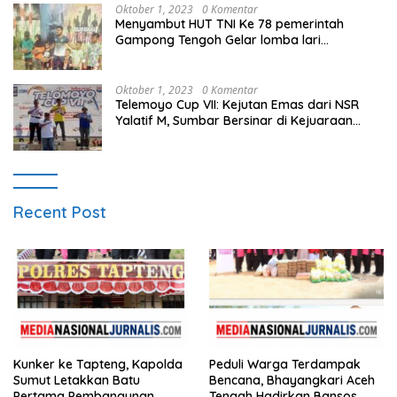
Oktober 1, 2023
0 Komentar
Menyambut HUT TNI Ke 78 pemerintah
Gampong Tengoh Gelar lomba lari
Menghasilkan Bibit Unggul Atletik
Oktober 1, 2023
0 Komentar
Telemoyo Cup VII: Kejutan Emas dari NSR
Yalatif M, Sumbar Bersinar di Kejuaraan
Gantole Internasional
Recent Post
Kunker ke Tapteng, Kapolda
Peduli Warga Terdampak
Sumut Letakkan Batu
Bencana, Bhayangkari Aceh
Pertama Pembangunan
Tengah Hadirkan Bansos