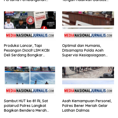
Rusun Polres Tapanuli
Huntara Linge
Tengah
Produksi Lancar, Tapi
Optimal dan Humanis,
Pesangon Dicicil! LSM KCBI
Ditsamapta Polda Aceh
Deli Serdang Bongkar
Supervisi Kesiapsiagaan
Kebohongan Direktur PT ES
Dalmas Polres Bener Meriah
Hupindo
Sambut HUT ke-81 RI, Sat
Asah Kemampuan Personel,
polairud Polres Langkat
Polres Bener Meriah Gelar
Bagikan Bendera Merah
Latihan Dalmas
Putih kepada Nelayan