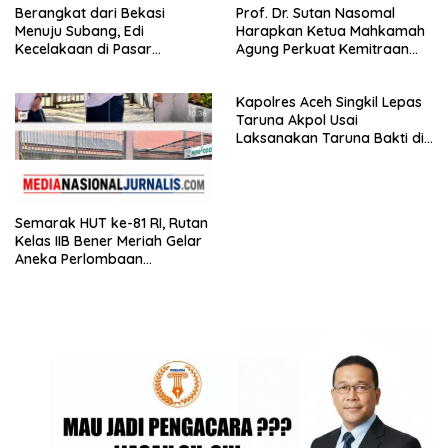
Berangkat dari Bekasi
Prof. Dr. Sutan Nasomal
Menuju Subang, Edi
Harapkan Ketua Mahkamah
Kecelakaan di Pasar
Agung Perkuat Kemitraan
Kedungwaringin, Adik
Pengadilan dengan Pers
Korban: Motor Bisa Diganti,
Kapolres Aceh Singkil Lepas
Nyawa Tidak
Taruna Akpol Usai
Laksanakan Taruna Bakti di
Sekolah Rakyat
Semarak HUT ke-81 RI, Rutan
Kelas IIB Bener Meriah Gelar
Aneka Perlombaan
Tradisional