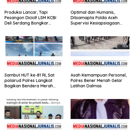
Produksi Lancar, Tapi
Optimal dan Humanis,
Pesangon Dicicil! LSM KCBI
Ditsamapta Polda Aceh
Deli Serdang Bongkar
Supervisi Kesiapsiagaan
Kebohongan Direktur PT ES
Dalmas Polres Bener Meriah
Hupindo
Sambut HUT ke-81 RI, Sat
Asah Kemampuan Personel,
polairud Polres Langkat
Polres Bener Meriah Gelar
Bagikan Bendera Merah
Latihan Dalmas
Putih kepada Nelayan