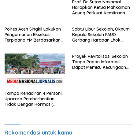
Prof. Dr. Sutan Nasomal
Harapkan Ketua Mahkamah
Agung Perkuat Kemitraan
Pengadilan dengan Pers,
Soroti Dugaan Insiden di PN
Polres Aceh Singkil Lakukan
Sabtu Libur Sekolah, Oknum
Watansoppeng
Pengamanan Eksekusi
Kepala Sekolah PAUD
Terpidana YM Berdasarkan
Gerbang Harapan Lhok
Putusan Mahkamah Agung
Raya,Trumon Tengah Aceh
Selatan,Diduga Alergi
Proyek Revitalisasi Sekolah
Terhadap Wartawan Diminta
Tanpa Papan Informasi
APH Lidik Anggaran
Dapat Memicu Kecurigaan
Publik di Subulussalam.
Tampa Kehadiran 4 Personil,
Upacara Pemberhentian
Tidak Dengan Hormat (
PTDH ) Personil Polres
Sijunjung
Rekomendasi untuk kamu