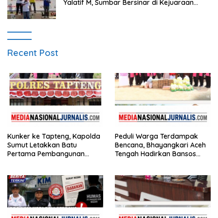
Yalatif M, Sumbar Bersinar di Kejuaraan
Gantole Internasional
Recent Post
Kunker ke Tapteng, Kapolda
Peduli Warga Terdampak
Sumut Letakkan Batu
Bencana, Bhayangkari Aceh
Pertama Pembangunan
Tengah Hadirkan Bansos
Rusun Polres Tapanuli
Huntara Linge
Tengah