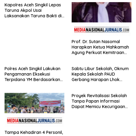
Kapolres Aceh Singkil Lepas
Taruna Akpol Usai
Laksanakan Taruna Bakti di
Sekolah Rakyat
Prof. Dr. Sutan Nasomal
Harapkan Ketua Mahkamah
Agung Perkuat Kemitraan
Pengadilan dengan Pers,
Soroti Dugaan Insiden di PN
Polres Aceh Singkil Lakukan
Sabtu Libur Sekolah, Oknum
Watansoppeng
Pengamanan Eksekusi
Kepala Sekolah PAUD
Terpidana YM Berdasarkan
Gerbang Harapan Lhok
Putusan Mahkamah Agung
Raya,Trumon Tengah Aceh
Selatan,Diduga Alergi
Proyek Revitalisasi Sekolah
Terhadap Wartawan Diminta
Tanpa Papan Informasi
APH Lidik Anggaran
Dapat Memicu Kecurigaan
Publik di Subulussalam.
Tampa Kehadiran 4 Personil,