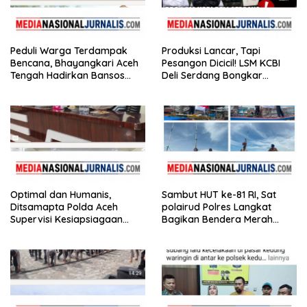
Peduli Warga Terdampak
Produksi Lancar, Tapi
Bencana, Bhayangkari Aceh
Pesangon Dicicil! LSM KCBI
Tengah Hadirkan Bansos
Deli Serdang Bongkar
Huntara Linge
Kebohongan Direktur PT ES
Hupindo
Optimal dan Humanis,
Sambut HUT ke-81 RI, Sat
Ditsamapta Polda Aceh
polairud Polres Langkat
Supervisi Kesiapsiagaan
Bagikan Bendera Merah
Dalmas Polres Bener Meriah
Putih kepada Nelayan