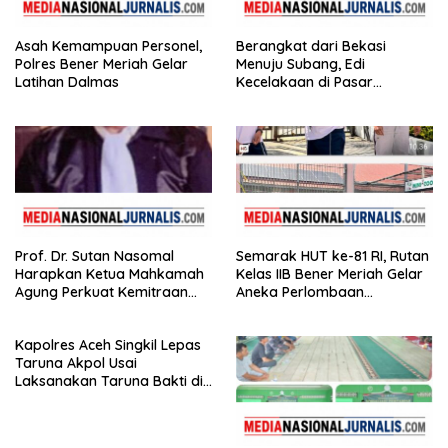
Asah Kemampuan Personel,
Berangkat dari Bekasi
Polres Bener Meriah Gelar
Menuju Subang, Edi
Latihan Dalmas
Kecelakaan di Pasar
Kedungwaringin, Adik
Korban: Motor Bisa Diganti,
Nyawa Tidak
Prof. Dr. Sutan Nasomal
Semarak HUT ke-81 RI, Rutan
Harapkan Ketua Mahkamah
Kelas IIB Bener Meriah Gelar
Agung Perkuat Kemitraan
Aneka Perlombaan
Pengadilan dengan Pers
Tradisional
Kapolres Aceh Singkil Lepas
Taruna Akpol Usai
Laksanakan Taruna Bakti di
Sekolah Rakyat