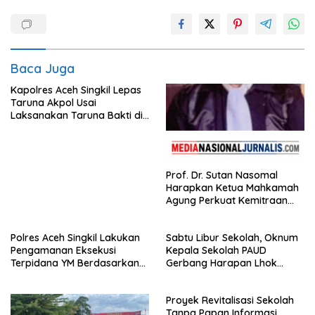
Baca Juga
Kapolres Aceh Singkil Lepas
Taruna Akpol Usai
Laksanakan Taruna Bakti di
Sekolah Rakyat
Prof. Dr. Sutan Nasomal
Harapkan Ketua Mahkamah
Agung Perkuat Kemitraan
Pengadilan dengan Pers,
Soroti Dugaan Insiden di PN
Polres Aceh Singkil Lakukan
Sabtu Libur Sekolah, Oknum
Watansoppeng
Pengamanan Eksekusi
Kepala Sekolah PAUD
Terpidana YM Berdasarkan
Gerbang Harapan Lhok
Putusan Mahkamah Agung
Raya,Trumon Tengah Aceh
Selatan,Diduga Alergi
Proyek Revitalisasi Sekolah
Terhadap Wartawan Diminta
Tanpa Papan Informasi
APH Lidik Anggaran