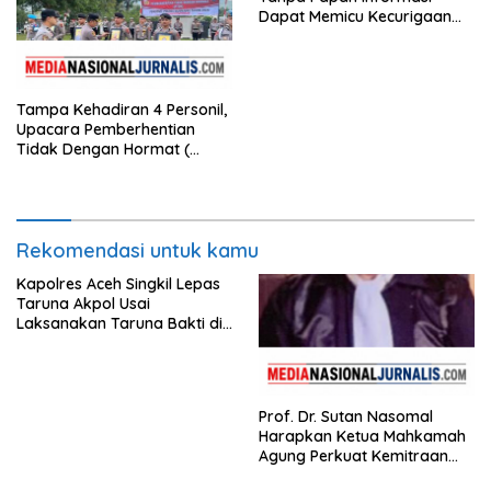
Dapat Memicu Kecurigaan
Publik di Subulussalam.
Tampa Kehadiran 4 Personil,
Upacara Pemberhentian
Tidak Dengan Hormat (
PTDH ) Personil Polres
Sijunjung
Rekomendasi untuk kamu
Kapolres Aceh Singkil Lepas
Taruna Akpol Usai
Laksanakan Taruna Bakti di
Sekolah Rakyat
Prof. Dr. Sutan Nasomal
Harapkan Ketua Mahkamah
Agung Perkuat Kemitraan
Pengadilan dengan Pers,