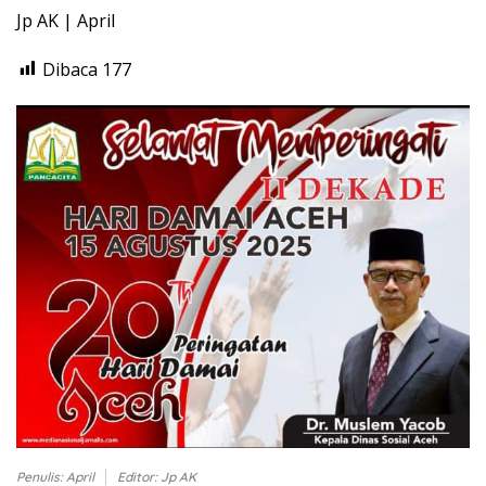
Jp AK | April
Dibaca
177
Penulis: April
Editor: Jp AK