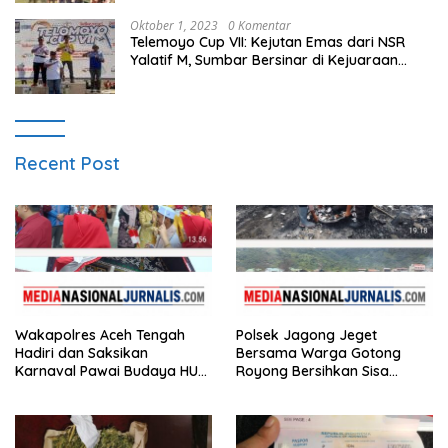
Oktober 1, 2023
0 Komentar
Telemoyo Cup VII: Kejutan Emas dari NSR
Yalatif M, Sumbar Bersinar di Kejuaraan
Gantole Internasional
Recent Post
Wakapolres Aceh Tengah
Polsek Jagong Jeget
Hadiri dan Saksikan
Bersama Warga Gotong
Karnaval Pawai Budaya HUT
Royong Bersihkan Sisa
ke-81 Kemerdekaan RI
Kebakaran Pasar