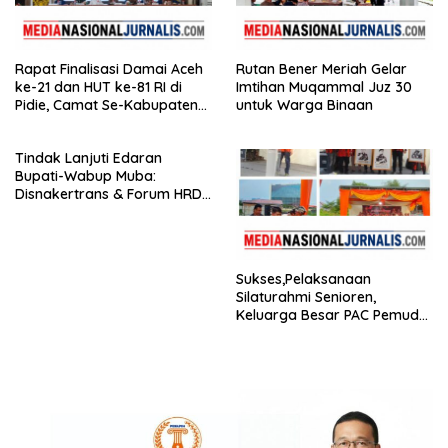
Rapat Finalisasi Damai Aceh
Rutan Bener Meriah Gelar
ke-21 dan HUT ke-81 RI di
Imtihan Muqammal Juz 30
Pidie, Camat Se-Kabupaten
untuk Warga Binaan
Hadir
Tindak Lanjuti Edaran
Bupati-Wabup Muba:
Disnakertrans & Forum HRD
Bagikan 81 Bendera dan
Imbau Seluruh Perusahaan
Kibarkan Merah Putih
Sukses,Pelaksanaan
Silaturahmi Senioren,
Keluarga Besar PAC Pemuda
Pancasila Medan Belawan