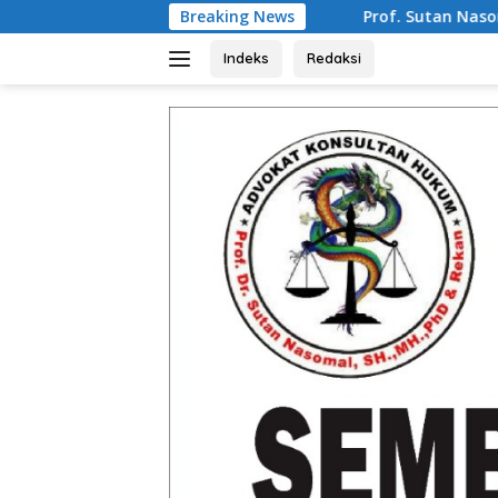
Langsung
Prof. Sutan Nasomal Harapkan Presiden Prabow
Breaking News
ke
konten
Indeks
Redaksi