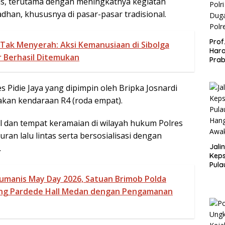
as, terutama dengan meningkatnya kegiatan
han, khususnya di pasar-pasar tradisional.
Prof
Tak Menyerah: Aksi Kemanusiaan di Sibolga
Hara
 Berhasil Ditemukan
Prab
Polr
Duga
Polr
 Pidie Jaya yang dipimpin oleh Bripka Josnardi
kan kendaraan R4 (roda empat).
 dan tempat keramaian di wilayah hukum Polres
ran lalu lintas serta bersosialisasi dengan
Jali
.
Keps
Pula
Han
umanis May Day 2026, Satuan Brimob Polda
Awa
ung Pardede Hall Medan dengan Pengamanan