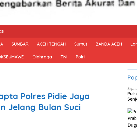
si
RA
SUMBAR
ACEH TENGAH
Sumut
BANDA ACEH
La
OKSEUMAWE
Olahraga
TNI
Polri
Pop
Septe
apta Polres Pidie Jaya
Polr
Senj
 Jelang Bulan Suci
Dise