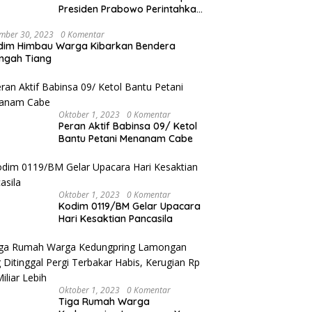
Presiden Prabowo Perintahkan
Polri Berbenah, Soroti Dugaan
Kisruh di Polres Batu Bara
mber 30, 2023
0 Komentar
dim Himbau Warga Kibarkan Bendera
ngah Tiang
Oktober 1, 2023
0 Komentar
Peran Aktif Babinsa 09/ Ketol
Bantu Petani Menanam Cabe
Oktober 1, 2023
0 Komentar
Kodim 0119/BM Gelar Upacara
Hari Kesaktian Pancasila
Oktober 1, 2023
0 Komentar
Tiga Rumah Warga