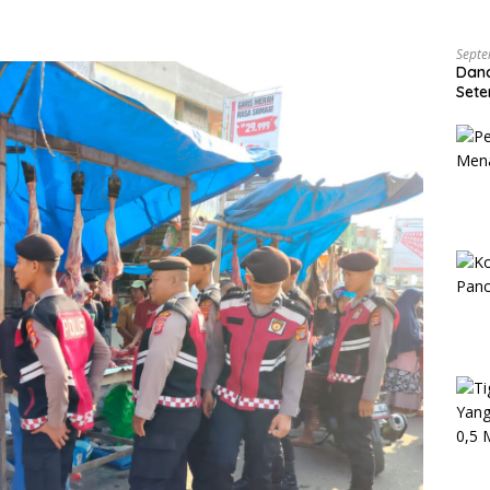
Septe
Dan
Sete