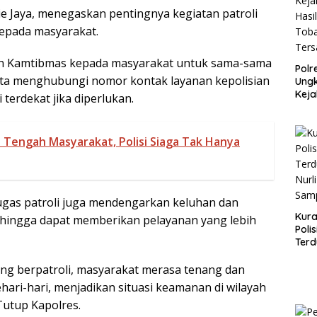
e Jaya, menegaskan pentingnya kegiatan patroli
epada masyarakat.
an Kamtibmas kepada masyarakat untuk sama-sama
Polr
rta menghubungi nomor kontak layanan kepolisian
Ungk
Keja
terdekat jika diperlukan.
dan 
Peka
Ter
i Tengah Masyarakat, Polisi Siaga Tak Hanya
Dia
tugas patroli juga mendengarkan keluhan dan
Kura
ehingga dapat memberikan pelayanan yang lebih
Poli
Terd
Nurl
Samp
ang berpatroli, masyarakat merasa tenang dan
hari-hari, menjadikan situasi keamanan di wilayah
Tutup Kapolres.