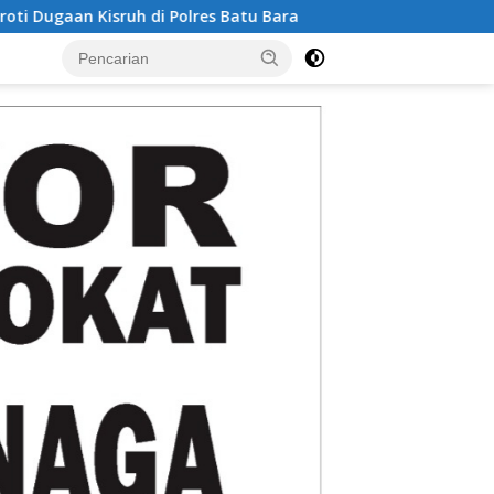
Batu Bara
Donor Darah HUT Bank Aceh ke-53, SWI Bener