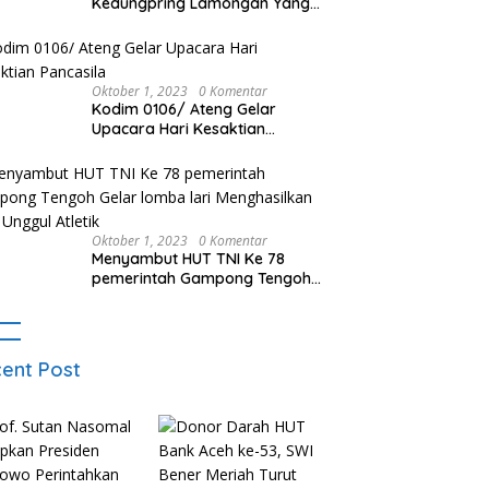
Kedungpring Lamongan Yang
Ditinggal Pergi Terbakar Habis,
Kerugian Rp 0,5 Miliar Lebih
Oktober 1, 2023
0 Komentar
Kodim 0106/ Ateng Gelar
Upacara Hari Kesaktian
Pancasila
Oktober 1, 2023
0 Komentar
Menyambut HUT TNI Ke 78
pemerintah Gampong Tengoh
Gelar lomba lari Menghasilkan
Bibit Unggul Atletik
ent Post