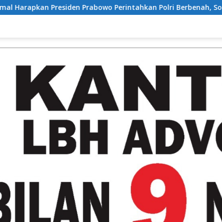
o Perintahkan Polri Berbenah, Soroti Dugaan Kisruh di Polres 