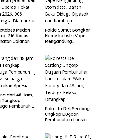
estabes Medan
Polda Sumut Bongkar
ap 716 Kasus
Home Industri Vape
hatan Jalanan
Mengandung
Hasil Operasi
Etomidate, Bahan
t Toba 2026, 906
Baku Diduga Dipasok
sangka
dari Kamboja
mankan
ng dari 48 Jam,
si Tangkap
uga Pembunuh Hj.
Polresta Deli Serdang
iz, Keluarga
Ungkap Dugaan
aikan Apresiasi
Pembunuhan Lansia
dalam Waktu Kurang
dari 48 Jam, Terduga
Pelaku Ditangkap