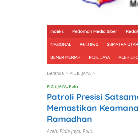
Indeks
Pedoman Media Siber
Redak
NASIONAL
Peristiwa
SUMATRA UTA
BENER MERIAH
PIDIE JAYA
ACEH LH
Beranda
PIDIE JAYA
PIDIE JAYA
,
Polri
Patroli Presisi Satsam
Memastikan Keamanan
Ramadhan
Aceh, Pidie jaya, Polri.