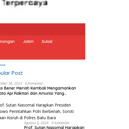
mongan
Jatim
Sulsel
ular Post
mber 30, 2023
0 Komentar
es Bener Meriah Kembali Mengamankan
ata Api Rakitan dan Amunisi Yang
rahkan Oleh Warga
Agustus 6, 2026
0 Komentar
Prof. Sutan Nasomal Harapkan