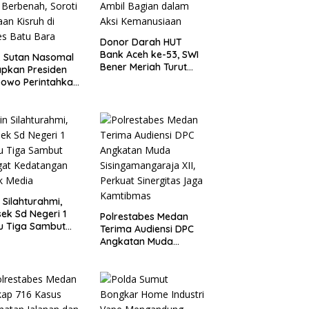
Donor Darah HUT
Bank Aceh ke-53, SWI
. Sutan Nasomal
Bener Meriah Turut
pkan Presiden
Ambil Bagian dalam
owo Perintahkan
Aksi Kemanusiaan
i Berbenah, Soroti
an Kisruh di
es Batu Bara
n Silahturahmi,
ek Sd Negeri 1
Polrestabes Medan
u Tiga Sambut
Terima Audiensi DPC
gat Kedatangan
Angkatan Muda
k Media
Sisingamangaraja XII,
Perkuat Sinergitas
Jaga Kamtibmas