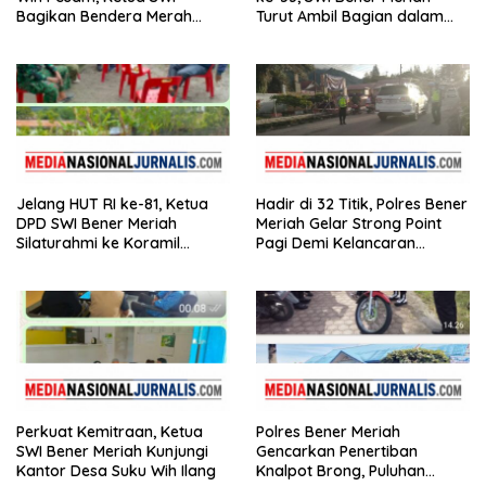
Bagikan Bendera Merah
Turut Ambil Bagian dalam
Putih kepada Masyarakat
Aksi Kemanusiaan
Jelang HUT RI ke-81, Ketua
Hadir di 32 Titik, Polres Bener
DPD SWI Bener Meriah
Meriah Gelar Strong Point
Silaturahmi ke Koramil
Pagi Demi Kelancaran
02/Wih Pesam
Aktivitas Masyarakat
Perkuat Kemitraan, Ketua
Polres Bener Meriah
SWI Bener Meriah Kunjungi
Gencarkan Penertiban
Kantor Desa Suku Wih Ilang
Knalpot Brong, Puluhan