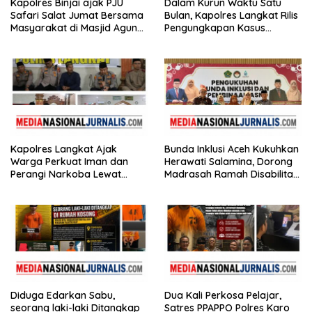
Kapolres Binjai ajak PJU
Dalam Kurun Waktu Satu
Safari Salat Jumat Bersama
Bulan, Kapolres Langkat Rilis
Masyarakat di Masjid Agung
Pengungkapan Kasus
Kota Binjai
Narkotika, Tindak Pidana
Kriminal, dan Kekerasan
Seksual terhadap Anak
Kapolres Langkat Ajak
Bunda Inklusi Aceh Kukuhkan
Warga Perkuat Iman dan
Herawati Salamina, Dorong
Perangi Narkoba Lewat
Madrasah Ramah Disabilitas
Safari Jumat Curhat
di Aceh Tamiang
Diduga Edarkan Sabu,
Dua Kali Perkosa Pelajar,
seorang laki-laki Ditangkap
Satres PPAPPO Polres Karo