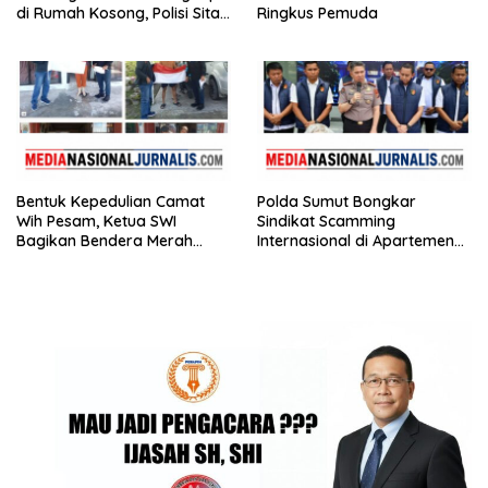
di Rumah Kosong, Polisi Sita
Ringkus Pemuda
Timbangan Digital dan
Puluhan Plastik Klip
Bentuk Kepedulian Camat
Polda Sumut Bongkar
Wih Pesam, Ketua SWI
Sindikat Scamming
Bagikan Bendera Merah
Internasional di Apartemen
Putih kepada Masyarakat
Medan, Korban Rugi Rp6,7
Miliar