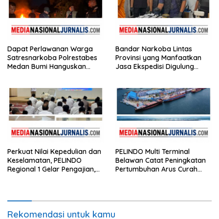
Dapat Perlawanan Warga
Bandar Narkoba Lintas
Satresnarkoba Polrestabes
Provinsi yang Manfaatkan
Medan Bumi Hanguskan
Jasa Ekspedisi Digulung
Sarang Narkoba Klambir V
Satresnarkoba Polrestabes
Medan
Perkuat Nilai Kepedulian dan
PELINDO Multi Terminal
Keselamatan, PELINDO
Belawan Catat Peningkatan
Regional 1 Gelar Pengajian,
Pertumbuhan Arus Curah
Doa Bersama, dan Santunan
Kering pada Semester I 2026
Anak Yatim Piatu
Rekomendasi untuk kamu