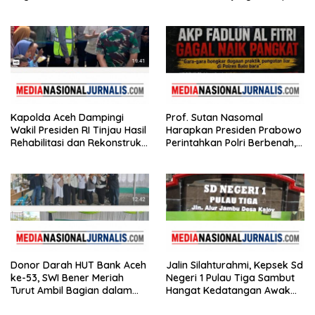
Tertibkan bendera luntur
Gibran Tinjau Infrastruktur
Kapolda Aceh Dampingi
Prof. Sutan Nasomal
Wakil Presiden RI Tinjau Hasil
Harapkan Presiden Prabowo
Rehabilitasi dan Rekonstruksi
Perintahkan Polri Berbenah,
Pasca Bencana
Soroti Dugaan Kisruh di
Polres Batu Bara
Donor Darah HUT Bank Aceh
Jalin Silahturahmi, Kepsek Sd
ke-53, SWI Bener Meriah
Negeri 1 Pulau Tiga Sambut
Turut Ambil Bagian dalam
Hangat Kedatangan Awak
Aksi Kemanusiaan
Media