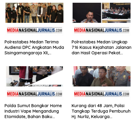
Polrestabes Medan Terima
Polrestabes Medan Ungkap
Audiensi DPC Angkatan Muda
716 Kasus Kejahatan Jalanan
Sisingamangaraja XII,
dan Hasil Operasi Pekat
Perkuat Sinergitas Jaga
Toba 2026, 906 Tersangka
Kamtibmas
Diamankan
Polda Sumut Bongkar Home
Kurang dari 48 Jam, Polisi
Industri Vape Mengandung
Tangkap Terduga Pembunuh
Etomidate, Bahan Baku
Hj. Nurliz, Keluarga
Diduga Dipasok dari
Sampaikan Apresiasi
Kamboja