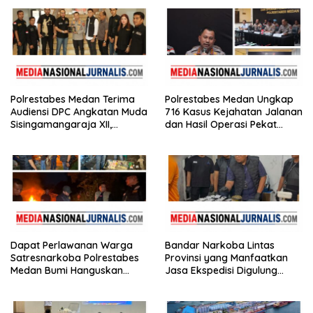
Polrestabes Medan Terima
Polrestabes Medan Ungkap
Audiensi DPC Angkatan Muda
716 Kasus Kejahatan Jalanan
Sisingamangaraja XII,
dan Hasil Operasi Pekat
Perkuat Sinergitas Jaga
Toba 2026, 906 Tersangka
Kamtibmas
Diamankan
Dapat Perlawanan Warga
Bandar Narkoba Lintas
Satresnarkoba Polrestabes
Provinsi yang Manfaatkan
Medan Bumi Hanguskan
Jasa Ekspedisi Digulung
Sarang Narkoba Klambir V
Satresnarkoba Polrestabes
Medan