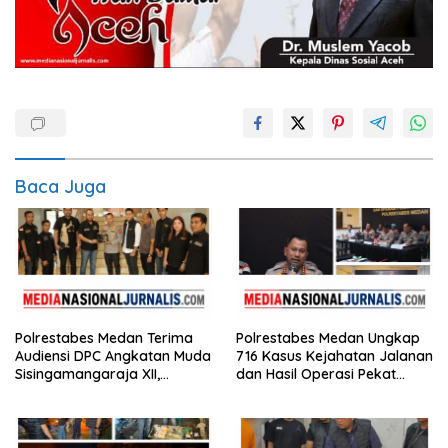
Baca Juga
Polrestabes Medan Terima
Polrestabes Medan Ungkap
Audiensi DPC Angkatan Muda
716 Kasus Kejahatan Jalanan
Sisingamangaraja XII,
dan Hasil Operasi Pekat
Perkuat Sinergitas Jaga
Toba 2026, 906 Tersangka
Kamtibmas
Diamankan