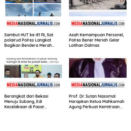
Sambut HUT ke-81 RI, Sat
Asah Kemampuan Personel,
polairud Polres Langkat
Polres Bener Meriah Gelar
Bagikan Bendera Merah
Latihan Dalmas
Putih kepada Nelayan
Berangkat dari Bekasi
Prof. Dr. Sutan Nasomal
Menuju Subang, Edi
Harapkan Ketua Mahkamah
Kecelakaan di Pasar
Agung Perkuat Kemitraan
Kedungwaringin, Adik
Pengadilan dengan Pers
Korban: Motor Bisa Diganti,
Nyawa Tidak