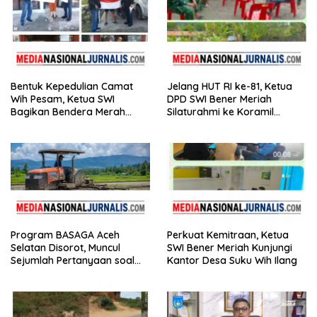
Bentuk Kepedulian Camat
Jelang HUT RI ke-81, Ketua
Wih Pesam, Ketua SWI
DPD SWI Bener Meriah
Bagikan Bendera Merah
Silaturahmi ke Koramil
Putih kepada Masyarakat
02/Wih Pesam
Program BASAGA Aceh
Perkuat Kemitraan, Ketua
Selatan Disorot, Muncul
SWI Bener Meriah Kunjungi
Sejumlah Pertanyaan soal
Kantor Desa Suku Wih Ilang
Pelaksanaan dan
Penggunaan Anggaran