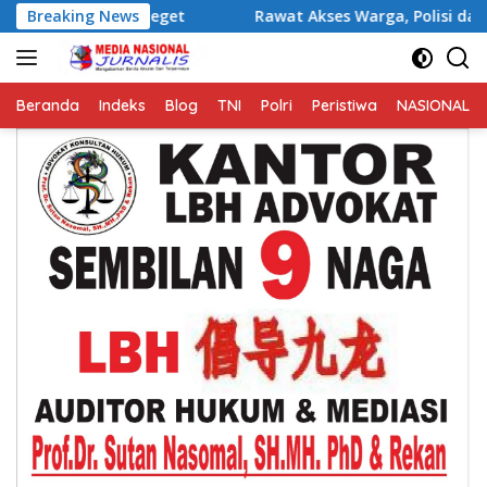
Langsung
Jeget
Breaking News
Rawat Akses Warga, Polisi dan Masyarakat di T
ke
konten
Beranda
Indeks
Blog
TNI
Polri
Peristiwa
NASIONAL