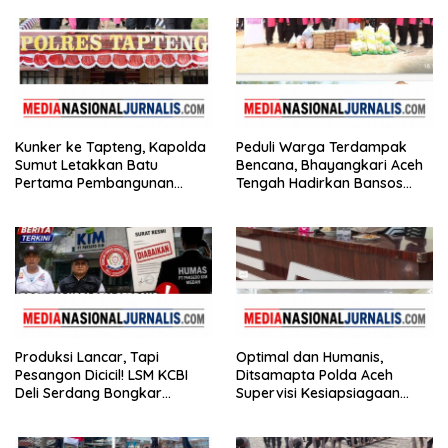
Jeget
Kunker ke Tapteng, Kapolda
Peduli Warga Terdampak
Sumut Letakkan Batu
Bencana, Bhayangkari Aceh
Pertama Pembangunan
Tengah Hadirkan Bansos
Rusun Polres Tapanuli
Huntara Linge
Tengah
Produksi Lancar, Tapi
Optimal dan Humanis,
Pesangon Dicicil! LSM KCBI
Ditsamapta Polda Aceh
Deli Serdang Bongkar
Supervisi Kesiapsiagaan
Kebohongan Direktur PT ES
Dalmas Polres Bener Meriah
Hupindo