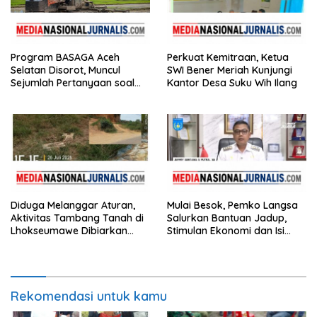
Program BASAGA Aceh
Perkuat Kemitraan, Ketua
Selatan Disorot, Muncul
SWI Bener Meriah Kunjungi
Sejumlah Pertanyaan soal
Kantor Desa Suku Wih Ilang
Pelaksanaan dan
Penggunaan Anggaran
Diduga Melanggar Aturan,
Mulai Besok, Pemko Langsa
Aktivitas Tambang Tanah di
Salurkan Bantuan Jadup,
Lhokseumawe Dibiarkan
Stimulan Ekonomi dan Isi
Berjalan
Hunian Tahap II untuk 31.772
KK
Rekomendasi untuk kamu