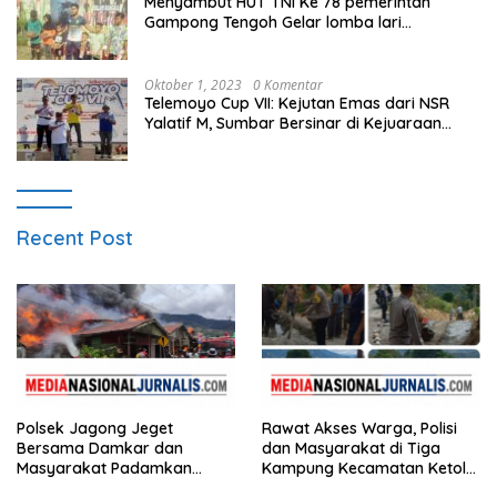
Menyambut HUT TNI Ke 78 pemerintah
Gampong Tengoh Gelar lomba lari
Menghasilkan Bibit Unggul Atletik
Oktober 1, 2023
0 Komentar
Telemoyo Cup VII: Kejutan Emas dari NSR
Yalatif M, Sumbar Bersinar di Kejuaraan
Gantole Internasional
Recent Post
Polsek Jagong Jeget
Rawat Akses Warga, Polisi
Bersama Damkar dan
dan Masyarakat di Tiga
Masyarakat Padamkan
Kampung Kecamatan Ketol
Kebakaran di Pasar Jagong
Gotong Royong