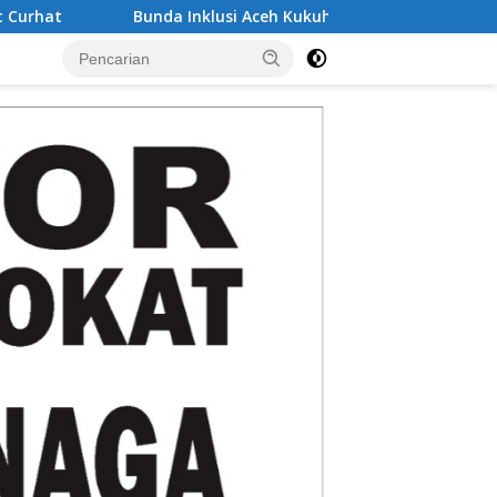
nda Inklusi Aceh Kukuhkan Herawati Salamina, Dorong Madras