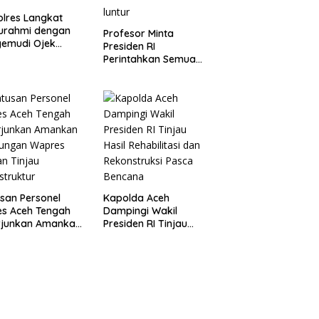
lres Langkat
turahmi dengan
Profesor Minta
gemudi Ojek
Presiden RI
ne, Ajak Jaga
Perintahkan Semua
tibmas Jelang
Aparatur Negara Di
RI
Seluruh Indonesia
Tertibkan bendera
luntur
san Personel
Kapolda Aceh
es Aceh Tengah
Dampingi Wakil
rjunkan Amankan
Presiden RI Tinjau
jungan Wapres
Hasil Rehabilitasi dan
an Tinjau
Rekonstruksi Pasca
astruktur
Bencana