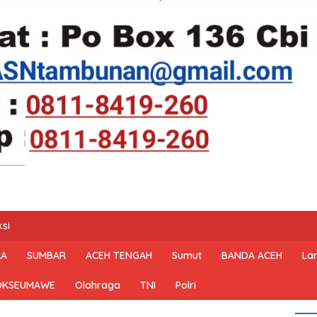
si
RA
SUMBAR
ACEH TENGAH
Sumut
BANDA ACEH
La
OKSEUMAWE
Olahraga
TNI
Polri