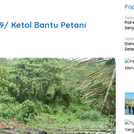
Pop
Septe
9/ Ketol Bantu Petani
Polr
Senj
Dise
Septe
Dan
Sete