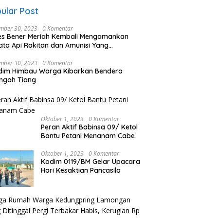
ular Post
mber 30, 2023
0 Komentar
es Bener Meriah Kembali Mengamankan
ata Api Rakitan dan Amunisi Yang
rahkan Oleh Warga
mber 30, 2023
0 Komentar
dim Himbau Warga Kibarkan Bendera
ngah Tiang
Oktober 1, 2023
0 Komentar
Peran Aktif Babinsa 09/ Ketol
Bantu Petani Menanam Cabe
Oktober 1, 2023
0 Komentar
Kodim 0119/BM Gelar Upacara
Hari Kesaktian Pancasila