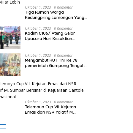
Oktober 1, 2023
0 Komentar
Tiga Rumah Warga
Kedungpring Lamongan Yang
Ditinggal Pergi Terbakar Habis,
Kerugian Rp 0,5 Miliar Lebih
Oktober 1, 2023
0 Komentar
Kodim 0106/ Ateng Gelar
Upacara Hari Kesaktian
Pancasila
Oktober 1, 2023
0 Komentar
Menyambut HUT TNI Ke 78
pemerintah Gampong Tengoh
Gelar lomba lari Menghasilkan
Bibit Unggul Atletik
Oktober 1, 2023
0 Komentar
Telemoyo Cup VII: Kejutan
Emas dari NSR Yalatif M,
Sumbar Bersinar di Kejuaraan
Gantole Internasional