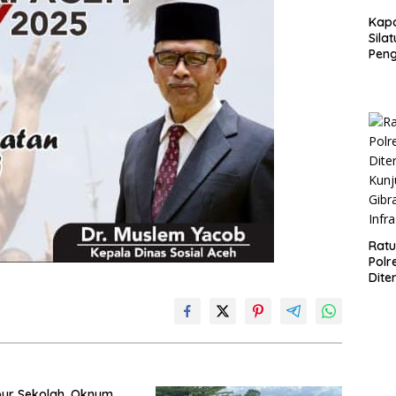
Kapo
Sila
Pen
Onli
Kam
HUT 
Ratu
Polr
Dite
Kun
Gibr
Infr
bur Sekolah, Oknum