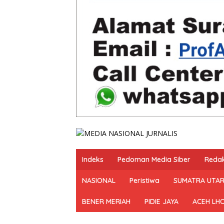
Indeks
Pedoman Media Siber
Redak
NASIONAL
Peristiwa
SUMATRA UTA
BENER MERIAH
PIDIE JAYA
ACEH LH