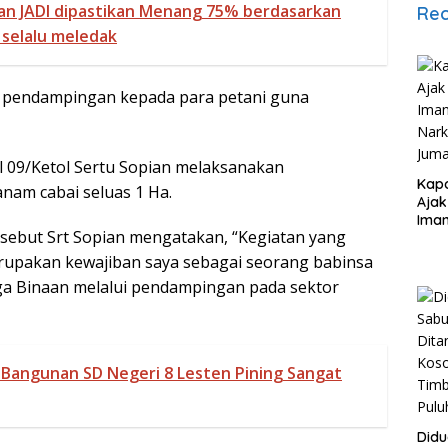
an JADI dipastikan Menang 75% berdasarkan
Rec
 selalu meledak
 pendampingan kepada para petani guna
l 09/Ketol Sertu Sopian melaksanakan
Kapo
am cabai seluas 1 Ha.
Ajak
Iman
rsebut Srt Sopian mengatakan, “Kegiatan yang
Nark
Juma
merupakan kewajiban saya sebagai seorang babinsa
a Binaan melalui pendampingan pada sektor
 Bangunan SD Negeri 8 Lesten Pining Sangat
Didu