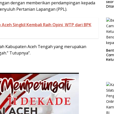
seor
pangan dengan memberikan pendampingan kepada
Dita
enyuluh Pertanian Lapangan (PPL).
Koso
Timb
dan 
Aceh Singkil Kembali Raih Opini WTP dari BPK
Klip
ayah Kabupaten Aceh Tengah yang merupakan
Bent
gah.” Tutupnya”.
Cam
Ketu
Bend
kep