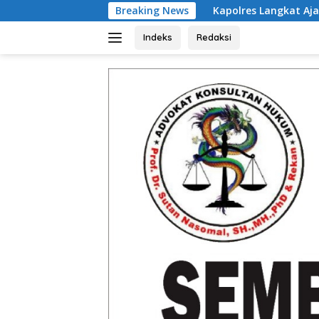
Langsung
Breaking News
Kapolres Langkat Ajak Warga Perkuat I
ke
konten
Indeks
Redaksi