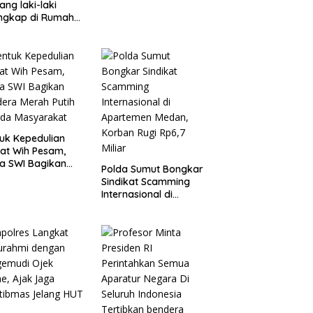
ang laki-laki
ngkap di Rumah
ng, Polisi Sita
angan Digital
Puluhan Plastik
uk Kepedulian
at Wih Pesam,
a SWI Bagikan
Polda Sumut Bongkar
era Merah Putih
Sindikat Scamming
ada Masyarakat
Internasional di
Apartemen Medan,
Korban Rugi Rp6,7
Miliar