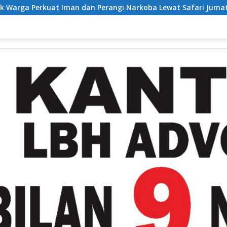
man dan Perangi Narkoba Lewat Safari Jumat Curhat
Bu