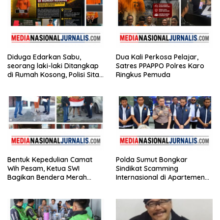
Diduga Edarkan Sabu,
Dua Kali Perkosa Pelajar,
seorang laki-laki Ditangkap
Satres PPAPPO Polres Karo
di Rumah Kosong, Polisi Sita
Ringkus Pemuda
Timbangan Digital dan
Puluhan Plastik Klip
Bentuk Kepedulian Camat
Polda Sumut Bongkar
Wih Pesam, Ketua SWI
Sindikat Scamming
Bagikan Bendera Merah
Internasional di Apartemen
Putih kepada Masyarakat
Medan, Korban Rugi Rp6,7
Miliar