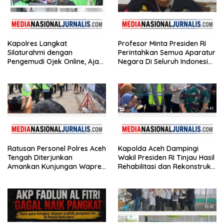
Kapolres Langkat
Profesor Minta Presiden RI
Silaturahmi dengan
Perintahkan Semua Aparatur
Pengemudi Ojek Online, Ajak
Negara Di Seluruh Indonesia
Jaga Kamtibmas Jelang HUT
Tertibkan bendera luntur
RI
Ratusan Personel Polres Aceh
Kapolda Aceh Dampingi
Tengah Diterjunkan
Wakil Presiden RI Tinjau Hasil
Amankan Kunjungan Wapres
Rehabilitasi dan Rekonstruksi
Gibran Tinjau Infrastruktur
Pasca Bencana