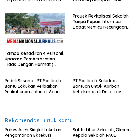
Putusan Mahkamah Agung
Raya,Trumon Tengah Aceh
Selatan,Diduga Alergi
Proyek Revitalisasi Sekolah
Terhadap Wartawan Diminta
Tanpa Papan Informasi
APH Lidik Anggaran
Dapat Memicu Kecurigaan
Publik di Subulussalam.
Tampa Kehadiran 4 Personil,
Upacara Pemberhentian
Tidak Dengan Hormat (
PTDH ) Personil Polres
Sijunjung
Peduli Sesama, PT Socfindo
PT Socfindo Salurkan
Bantu Lakukan Perbaikan
Bantuan untuk Korban
Penimbunan Jalan di Gang
Kebakaran di Desa Lae
Bencong Gunung Meriah
Butar. Peduli Sesama
Rekomendasi untuk kamu
Polres Aceh Singkil Lakukan
Sabtu Libur Sekolah, Oknum
Pengamanan Eksekusi
Kepala Sekolah PAUD