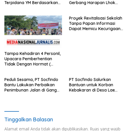
Terpidana YM Berdasarkan
Gerbang Harapan Lhok
Putusan Mahkamah Agung
Raya,Trumon Tengah Aceh
Selatan,Diduga Alergi
Proyek Revitalisasi Sekolah
Terhadap Wartawan Diminta
Tanpa Papan Informasi
APH Lidik Anggaran
Dapat Memicu Kecurigaan
Publik di Subulussalam.
Tampa Kehadiran 4 Personil,
Upacara Pemberhentian
Tidak Dengan Hormat (
PTDH ) Personil Polres
Sijunjung
Peduli Sesama, PT Socfindo
PT Socfindo Salurkan
Bantu Lakukan Perbaikan
Bantuan untuk Korban
Penimbunan Jalan di Gang
Kebakaran di Desa Lae
Bencong Gunung Meriah
Butar. Peduli Sesama
Tinggalkan Balasan
Alamat email Anda tidak akan dipublikasikan.
Ruas yang wajib