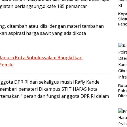
giatan berlangsung.dikafe 185 pemancar
Kapo
Sila
Pen
ng, ditambah atau diisi dengan materi tambahan
Onli
n aspirasi harga sawit yang ada dikota
Kam
HUT 
Hanura Kota Subulussalam Bangkitkan
Pemilu
gota DPR RI dan sekaligus musisi Rafly Kande
Ratu
memberi pemateri Dikampus STIT HAFAS kota
Polr
rtemakan ” peran dan fungsi anggota DPR RI dalam
Dite
Kun
Gibr
Infr