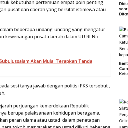
 untuk kebutuhan pertemuan empat poin penting
Didu
seor
an pusat dan daerah yang bersifat istimewa atau
Dita
Koso
Timb
 dalam beberapa undang-undang yang mengatur
dan 
Klip
an kewenangan pusat-daerah dalam UU RI No
Subulussalam Akan Mulai Terapkan Tanda
Bent
Cam
Ketu
Bend
kep
ada sesi tanya jawab dengan politisi PKS tersebut ,
eh.
ejarah perjuangan kemerdekaan Republik
nnya berupa pelaksanaan kehidupan beragama,
ikan peran ulama atau ustad dalam penetapan
n para tokoh masyarakat dan ustad diikuti beberapa