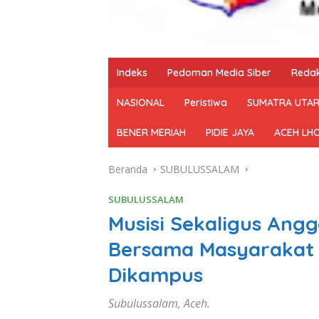
Indeks
Pedoman Media Siber
Redak
NASIONAL
Peristiwa
SUMATRA UTA
BENER MERIAH
PIDIE JAYA
ACEH LH
Beranda
SUBULUSSALAM
SUBULUSSALAM
Musisi Sekaligus Angg
Bersama Masyarakat 
Dikampus
Subulussalam, Aceh.