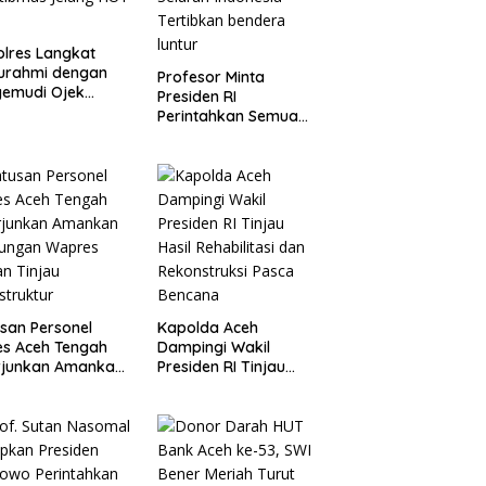
lres Langkat
turahmi dengan
Profesor Minta
gemudi Ojek
Presiden RI
ne, Ajak Jaga
Perintahkan Semua
tibmas Jelang
Aparatur Negara Di
RI
Seluruh Indonesia
Tertibkan bendera
luntur
san Personel
Kapolda Aceh
es Aceh Tengah
Dampingi Wakil
rjunkan Amankan
Presiden RI Tinjau
jungan Wapres
Hasil Rehabilitasi dan
an Tinjau
Rekonstruksi Pasca
astruktur
Bencana