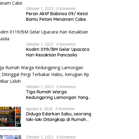
Oktober 1, 2023
0 Komentar
Peran Aktif Babinsa 09/ Ketol
Bantu Petani Menanam Cabe
Oktober 1, 2023
0 Komentar
Kodim 0119/BM Gelar Upacara
Hari Kesaktian Pancasila
Oktober 1, 2023
0 Komentar
Tiga Rumah Warga
Kedungpring Lamongan Yang
Ditinggal Pergi Terbakar Habis,
Kerugian Rp 0,5 Miliar Lebih
Agustus 6, 2026
0 Komentar
Diduga Edarkan Sabu, seorang
laki-laki Ditangkap di Rumah
Kosong, Polisi Sita Timbangan
Digital dan Puluhan Plastik Klip
Oktober 1, 2023
0 Komentar