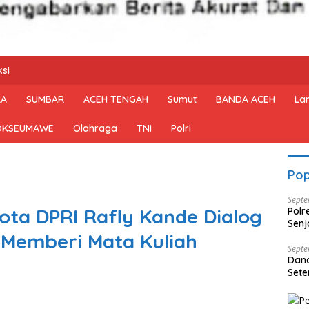
si
RA
SUMBAR
ACEH TENGAH
Sumut
BANDA ACEH
La
OKSEUMAWE
Olahraga
TNI
Polri
Pop
Septe
ota DPRI Rafly Kande Dialog
Polr
Senj
Memberi Mata Kuliah
Dise
Septe
Dan
Sete