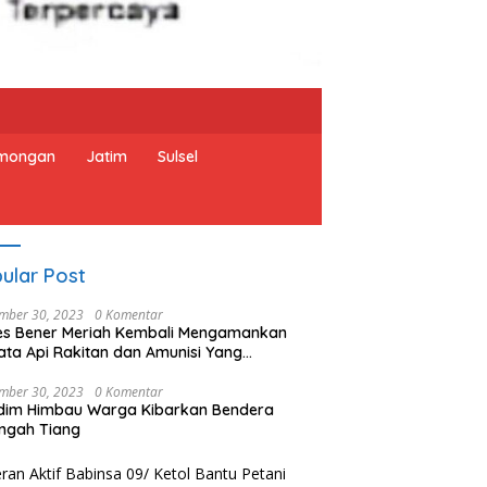
mongan
Jatim
Sulsel
ular Post
mber 30, 2023
0 Komentar
es Bener Meriah Kembali Mengamankan
ata Api Rakitan dan Amunisi Yang
rahkan Oleh Warga
mber 30, 2023
0 Komentar
dim Himbau Warga Kibarkan Bendera
ngah Tiang