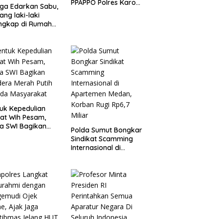
PPAPPO Polres Karo
ga Edarkan Sabu,
Ringkus Pemuda
ang laki-laki
ngkap di Rumah
ng, Polisi Sita
angan Digital
Puluhan Plastik
uk Kepedulian
at Wih Pesam,
a SWI Bagikan
Polda Sumut Bongkar
era Merah Putih
Sindikat Scamming
ada Masyarakat
Internasional di
Apartemen Medan,
Korban Rugi Rp6,7
Miliar