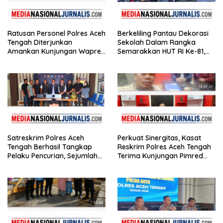
Ratusan Personel Polres Aceh
Berkeliling Pantau Dekorasi
Tengah Diterjunkan
Sekolah Dalam Rangka
Amankan Kunjungan Wapres
Semarakkan HUT RI Ke-81,
Gibran Tinjau Infrastruktur
Bupati Hali Yoga Nilai SD
Negeri 2 Bebesen Paling
Meriah
Satreskrim Polres Aceh
Perkuat Sinergitas, Kasat
Tengah Berhasil Tangkap
Reskrim Polres Aceh Tengah
Pelaku Pencurian, Sejumlah
Terima Kunjungan Pimred
Barang Bukti Diamankan
Nasionaljurnalis.com dan
Bidik.co.id