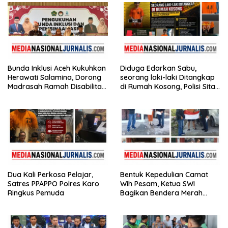
Bunda Inklusi Aceh Kukuhkan
Diduga Edarkan Sabu,
Herawati Salamina, Dorong
seorang laki-laki Ditangkap
Madrasah Ramah Disabilitas
di Rumah Kosong, Polisi Sita
di Aceh Tamiang
Timbangan Digital dan
Puluhan Plastik Klip
Dua Kali Perkosa Pelajar,
Bentuk Kepedulian Camat
Satres PPAPPO Polres Karo
Wih Pesam, Ketua SWI
Ringkus Pemuda
Bagikan Bendera Merah
Putih kepada Masyarakat