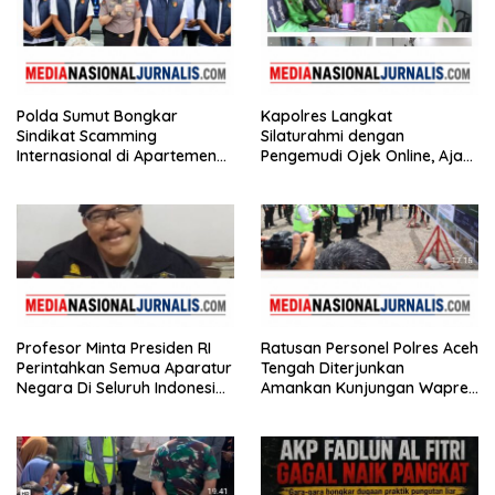
Polda Sumut Bongkar
Kapolres Langkat
Sindikat Scamming
Silaturahmi dengan
Internasional di Apartemen
Pengemudi Ojek Online, Ajak
Medan, Korban Rugi Rp6,7
Jaga Kamtibmas Jelang HUT
Miliar
RI
Profesor Minta Presiden RI
Ratusan Personel Polres Aceh
Perintahkan Semua Aparatur
Tengah Diterjunkan
Negara Di Seluruh Indonesia
Amankan Kunjungan Wapres
Tertibkan bendera luntur
Gibran Tinjau Infrastruktur