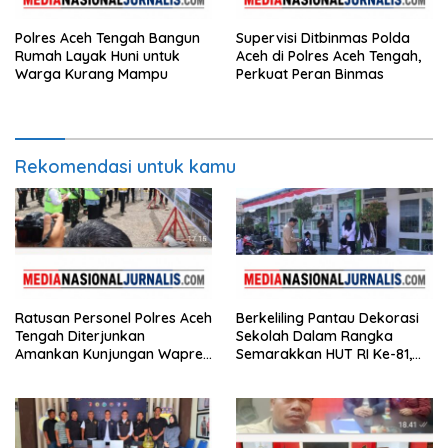
Polres Aceh Tengah Bangun
Supervisi Ditbinmas Polda
Rumah Layak Huni untuk
Aceh di Polres Aceh Tengah,
Warga Kurang Mampu
Perkuat Peran Binmas
Rekomendasi untuk kamu
Ratusan Personel Polres Aceh
Berkeliling Pantau Dekorasi
Tengah Diterjunkan
Sekolah Dalam Rangka
Amankan Kunjungan Wapres
Semarakkan HUT RI Ke-81,
Gibran Tinjau Infrastruktur
Bupati Hali Yoga Nilai SD
Negeri 2 Bebesen Paling
Meriah