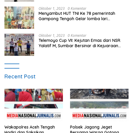
Oktober 1, 2023
0 Komentar
Menyambut HUT TNI Ke 78 pemerintah
Gampong Tengoh Gelar lomba lari
Menghasilkan Bibit Unggul Atletik
Oktober 1, 2023
0 Komentar
Telemoyo Cup VII: Kejutan Emas dari NSR
Yalatif M, Sumbar Bersinar di Kejuaraan
Gantole Internasional
Recent Post
Wakapolres Aceh Tengah
Polsek Jagong Jeget
Hadiri dan Saksikan
Bersama Warga Gotong