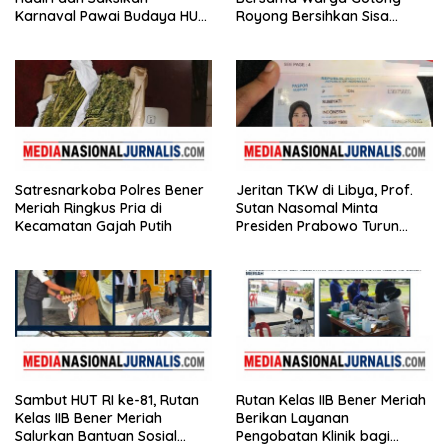
Karnaval Pawai Budaya HUT
Royong Bersihkan Sisa
ke-81 Kemerdekaan RI
Kebakaran Pasar
Satresnarkoba Polres Bener
Jeritan TKW di Libya, Prof.
Meriah Ringkus Pria di
Sutan Nasomal Minta
Kecamatan Gajah Putih
Presiden Prabowo Turun
Tangan
Sambut HUT RI ke-81, Rutan
Rutan Kelas IIB Bener Meriah
Kelas IIB Bener Meriah
Berikan Layanan
Salurkan Bantuan Sosial
Pengobatan Klinik bagi