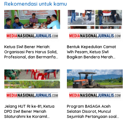
Rekomendasi untuk kamu
Ketua SWI Bener Meriah:
Bentuk Kepedulian Camat
Organisasi Pers Harus Solid,
Wih Pesam, Ketua SWI
Profesional, dan Bermanfaat
Bagikan Bendera Merah
bagi Masyarakat
Putih kepada Masyarakat
Jelang HUT RI ke-81, Ketua
Program BASAGA Aceh
DPD SWI Bener Meriah
Selatan Disorot, Muncul
Silaturahmi ke Koramil
Sejumlah Pertanyaan soal
02/Wih Pesam
Pelaksanaan dan
Penggunaan Anggaran