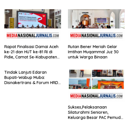
untuk Panti Asuhan
Warga Binaan
Disabilitas
Rapat Finalisasi Damai Aceh
Rutan Bener Meriah Gelar
ke-21 dan HUT ke-81 RI di
Imtihan Muqammal Juz 30
Pidie, Camat Se-Kabupaten
untuk Warga Binaan
Hadir
Tindak Lanjuti Edaran
Bupati-Wabup Muba:
Disnakertrans & Forum HRD
Bagikan 81 Bendera dan
Imbau Seluruh Perusahaan
Kibarkan Merah Putih
Sukses,Pelaksanaan
Silaturahmi Senioren,
Keluarga Besar PAC Pemuda
Pancasila Medan Belawan