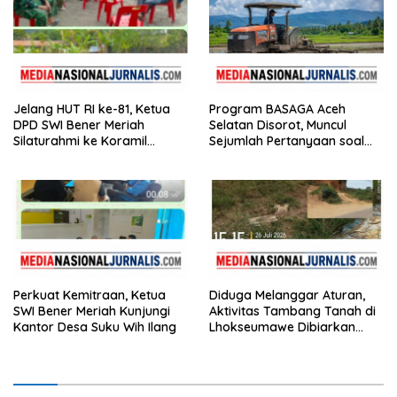
Jelang HUT RI ke-81, Ketua
Program BASAGA Aceh
DPD SWI Bener Meriah
Selatan Disorot, Muncul
Silaturahmi ke Koramil
Sejumlah Pertanyaan soal
02/Wih Pesam
Pelaksanaan dan
Penggunaan Anggaran
Perkuat Kemitraan, Ketua
Diduga Melanggar Aturan,
SWI Bener Meriah Kunjungi
Aktivitas Tambang Tanah di
Kantor Desa Suku Wih Ilang
Lhokseumawe Dibiarkan
Berjalan