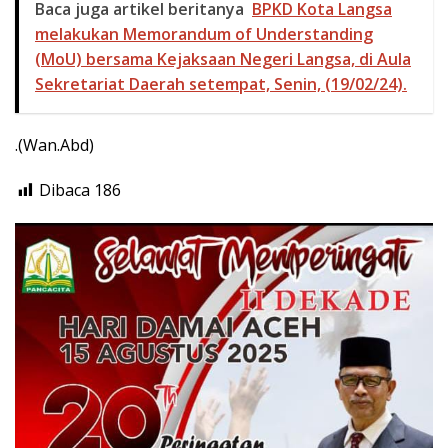
Baca juga artikel beritanya
BPKD Kota Langsa
melakukan Memorandum of Understanding
(MoU) bersama Kejaksaan Negeri Langsa, di Aula
Sekretariat Daerah setempat, Senin, (19/02/24).
.(Wan.Abd)
Dibaca
186