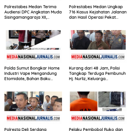
Polrestabes Medan Terima
Polrestabes Medan Ungkap
Audiensi DPC Angkatan Muda
716 Kasus Kejahatan Jalanan
Sisingamangaraja XII,
dan Hasil Operasi Pekat
Perkuat Sinergitas Jaga
Toba 2026, 906 Tersangka
Kamtibmas
Diamankan
Polda Sumut Bongkar Home
Kurang dari 48 Jam, Polisi
Industri Vape Mengandung
Tangkap Terduga Pembunuh
Etomidate, Bahan Baku
Hj. Nurliz, Keluarga
Diduga Dipasok dari
Sampaikan Apresiasi
Kamboja
Polresta Deli Serdang
Pelaku Pembobol Ruko dan