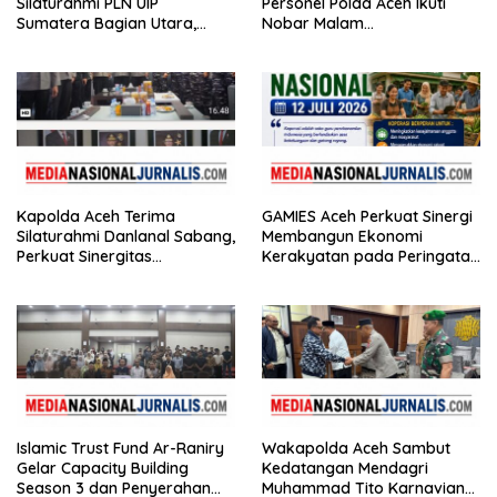
Silaturahmi PLN UIP
Personel Polda Aceh Ikuti
Sumatera Bagian Utara,
Nobar Malam
Perkuat Sinergi Dukung
Penganugerahan Hoegeng
Infrastruktur
Awards 2026
Kapolda Aceh Terima
GAMIES Aceh Perkuat Sinergi
Silaturahmi Danlanal Sabang,
Membangun Ekonomi
Perkuat Sinergitas
Kerakyatan pada Peringatan
Pengamanan Wilayah
Harkopnas
Maritim
Islamic Trust Fund Ar-Raniry
Wakapolda Aceh Sambut
Gelar Capacity Building
Kedatangan Mendagri
Season 3 dan Penyerahan
Muhammad Tito Karnavian