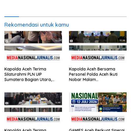
Simbolis Bantuan Biaya
di Bandara SIM
Pendidikan kepada 86
Mahasiswa
Rekomendasi untuk kamu
Kapolda Aceh Terima
Kapolda Aceh Bersama
Silaturahmi PLN UIP
Personel Polda Aceh Ikuti
Sumatera Bagian Utara,
Nobar Malam
Perkuat Sinergi Dukung
Penganugerahan Hoegeng
Infrastruktur
Awards 2026
Kapolda Aceh Terima
GAMIES Aceh Perkuat Sinergi