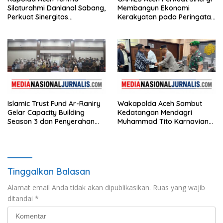
Silaturahmi Danlanal Sabang,
Membangun Ekonomi
Perkuat Sinergitas
Kerakyatan pada Peringatan
Pengamanan Wilayah
Harkopnas
Maritim
Islamic Trust Fund Ar-Raniry
Wakapolda Aceh Sambut
Gelar Capacity Building
Kedatangan Mendagri
Season 3 dan Penyerahan
Muhammad Tito Karnavian
Simbolis Bantuan Biaya
di Bandara SIM
Pendidikan kepada 86
Mahasiswa
Tinggalkan Balasan
Alamat email Anda tidak akan dipublikasikan.
Ruas yang wajib
ditandai
*