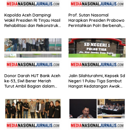
Kapolda Aceh Dampingi
Prof. Sutan Nasomal
Wakil Presiden RI Tinjau Hasil
Harapkan Presiden Prabowo
Rehabilitasi dan Rekonstruksi
Perintahkan Polri Berbenah,
Pasca Bencana
Soroti Dugaan Kisruh di
Polres Batu Bara
Donor Darah HUT Bank Aceh
Jalin Silahturahmi, Kepsek Sd
ke-53, SWI Bener Meriah
Negeri 1 Pulau Tiga Sambut
Turut Ambil Bagian dalam
Hangat Kedatangan Awak
Aksi Kemanusiaan
Media