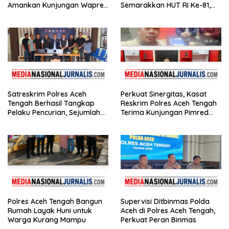
Amankan Kunjungan Wapres
Semarakkan HUT RI Ke-81,
Gibran Tinjau Infrastruktur
Bupati Hali Yoga Nilai SD
Negeri 2 Bebesen Paling
Meriah
Satreskrim Polres Aceh
Perkuat Sinergitas, Kasat
Tengah Berhasil Tangkap
Reskrim Polres Aceh Tengah
Pelaku Pencurian, Sejumlah
Terima Kunjungan Pimred
Barang Bukti Diamankan
Nasionaljurnalis.com dan
Bidik.co.id
Polres Aceh Tengah Bangun
Supervisi Ditbinmas Polda
Rumah Layak Huni untuk
Aceh di Polres Aceh Tengah,
Warga Kurang Mampu
Perkuat Peran Binmas