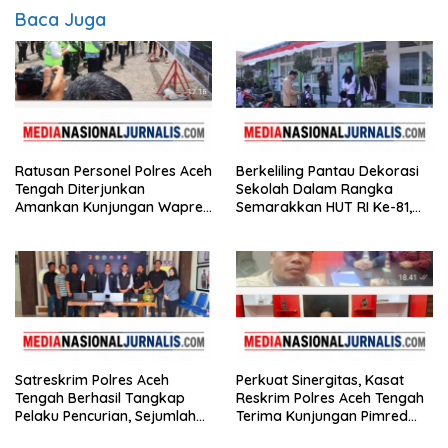
Baca Juga
Ratusan Personel Polres Aceh
Berkeliling Pantau Dekorasi
Tengah Diterjunkan
Sekolah Dalam Rangka
Amankan Kunjungan Wapres
Semarakkan HUT RI Ke-81,
Gibran Tinjau Infrastruktur
Bupati Hali Yoga Nilai SD
Negeri 2 Bebesen Paling
Meriah
Satreskrim Polres Aceh
Perkuat Sinergitas, Kasat
Tengah Berhasil Tangkap
Reskrim Polres Aceh Tengah
Pelaku Pencurian, Sejumlah
Terima Kunjungan Pimred
Barang Bukti Diamankan
Nasionaljurnalis.com dan