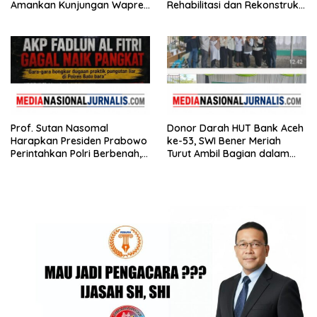
Amankan Kunjungan Wapres
Rehabilitasi dan Rekonstruksi
Gibran Tinjau Infrastruktur
Pasca Bencana
Prof. Sutan Nasomal
Donor Darah HUT Bank Aceh
Harapkan Presiden Prabowo
ke-53, SWI Bener Meriah
Perintahkan Polri Berbenah,
Turut Ambil Bagian dalam
Soroti Dugaan Kisruh di
Aksi Kemanusiaan
Polres Batu Bara