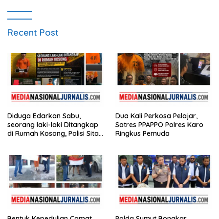
Recent Post
Diduga Edarkan Sabu,
Dua Kali Perkosa Pelajar,
seorang laki-laki Ditangkap
Satres PPAPPO Polres Karo
di Rumah Kosong, Polisi Sita
Ringkus Pemuda
Timbangan Digital dan
Puluhan Plastik Klip
Bentuk Kepedulian Camat
Polda Sumut Bongkar