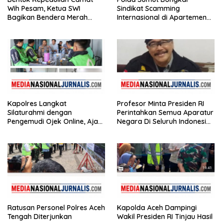
Wih Pesam, Ketua SWI
Sindikat Scamming
Bagikan Bendera Merah
Internasional di Apartemen
Putih kepada Masyarakat
Medan, Korban Rugi Rp6,7
Miliar
Kapolres Langkat
Profesor Minta Presiden RI
Silaturahmi dengan
Perintahkan Semua Aparatur
Pengemudi Ojek Online, Ajak
Negara Di Seluruh Indonesia
Jaga Kamtibmas Jelang HUT
Tertibkan bendera luntur
RI
Ratusan Personel Polres Aceh
Kapolda Aceh Dampingi
Tengah Diterjunkan
Wakil Presiden RI Tinjau Hasil