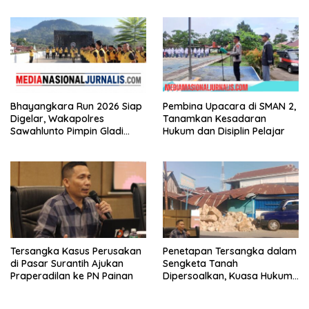
Solar Diminta Diusut Tuntas
Sumbar
Bhayangkara Run 2026 Siap
Pembina Upacara di SMAN 2,
Digelar, Wakapolres
Tanamkan Kesadaran
Sawahlunto Pimpin Gladi
Hukum dan Disiplin Pelajar
Pengamanan, Dorong UMKM
dan Pariwisata
Tersangka Kasus Perusakan
Penetapan Tersangka dalam
di Pasar Surantih Ajukan
Sengketa Tanah
Praperadilan ke PN Painan
Dipersoalkan, Kuasa Hukum
Nilai Tidak Memenuhi Unsur
Pidana