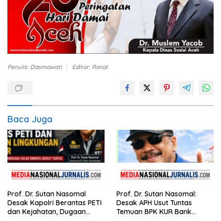
Penulis: Dasmawati
Editor: Ronal
Baca Juga
Prof. Dr. Sutan Nasomal
Prof. Dr. Sutan Nasomal:
Desak Kapolri Berantas PETI
Desak APH Usut Tuntas
dan Kejahatan, Dugaan
Temuan BPK KUR Bank
Keterkaitan Kelangkaan
Nagari, Tanpa Tebang Pilih di