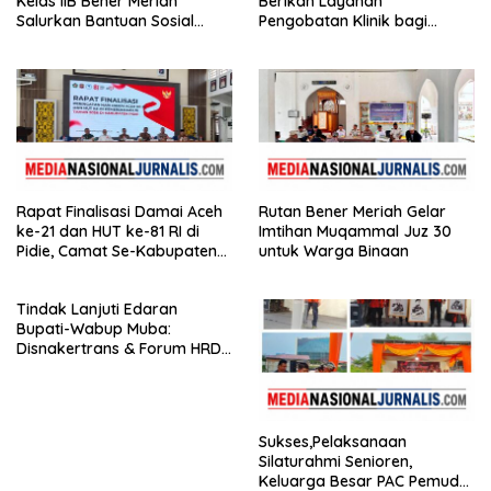
Kelas IIB Bener Meriah
Berikan Layanan
Salurkan Bantuan Sosial
Pengobatan Klinik bagi
untuk Panti Asuhan
Warga Binaan
Disabilitas
Rapat Finalisasi Damai Aceh
Rutan Bener Meriah Gelar
ke-21 dan HUT ke-81 RI di
Imtihan Muqammal Juz 30
Pidie, Camat Se-Kabupaten
untuk Warga Binaan
Hadir
Tindak Lanjuti Edaran
Bupati-Wabup Muba:
Disnakertrans & Forum HRD
Bagikan 81 Bendera dan
Imbau Seluruh Perusahaan
Kibarkan Merah Putih
Sukses,Pelaksanaan
Silaturahmi Senioren,
Keluarga Besar PAC Pemuda