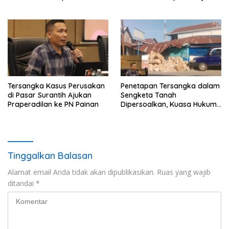
Pengamanan, Dorong UMKM
dan Pariwisata
Tersangka Kasus Perusakan
Penetapan Tersangka dalam
di Pasar Surantih Ajukan
Sengketa Tanah
Praperadilan ke PN Painan
Dipersoalkan, Kuasa Hukum
Nilai Tidak Memenuhi Unsur
Pidana
Tinggalkan Balasan
Alamat email Anda tidak akan dipublikasikan.
Ruas yang wajib
ditandai
*