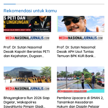
Rekomendasi untuk kamu
Prof. Dr. Sutan Nasomal
Prof. Dr. Sutan Nasomal:
Desak Kapolri Berantas PETI
Desak APH Usut Tuntas
dan Kejahatan, Dugaan
Temuan BPK KUR Bank
Keterkaitan Kelangkaan
Nagari, Tanpa Tebang Pilih di
Solar Diminta Diusut Tuntas
Sumbar
Bhayangkara Run 2026 Siap
Pembina Upacara di SMAN 2,
Digelar, Wakapolres
Tanamkan Kesadaran
Sawahlunto Pimpin Gladi
Hukum dan Disiplin Pelajar