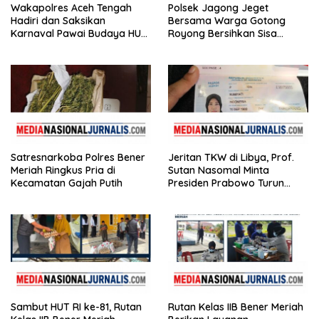
Wakapolres Aceh Tengah
Polsek Jagong Jeget
Hadiri dan Saksikan
Bersama Warga Gotong
Karnaval Pawai Budaya HUT
Royong Bersihkan Sisa
ke-81 Kemerdekaan RI
Kebakaran Pasar
Satresnarkoba Polres Bener
Jeritan TKW di Libya, Prof.
Meriah Ringkus Pria di
Sutan Nasomal Minta
Kecamatan Gajah Putih
Presiden Prabowo Turun
Tangan
Sambut HUT RI ke-81, Rutan
Rutan Kelas IIB Bener Meriah