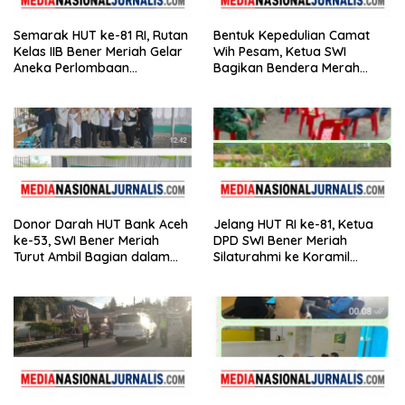
Semarak HUT ke-81 RI, Rutan
Bentuk Kepedulian Camat
Kelas IIB Bener Meriah Gelar
Wih Pesam, Ketua SWI
Aneka Perlombaan
Bagikan Bendera Merah
Tradisional
Putih kepada Masyarakat
Donor Darah HUT Bank Aceh
Jelang HUT RI ke-81, Ketua
ke-53, SWI Bener Meriah
DPD SWI Bener Meriah
Turut Ambil Bagian dalam
Silaturahmi ke Koramil
Aksi Kemanusiaan
02/Wih Pesam