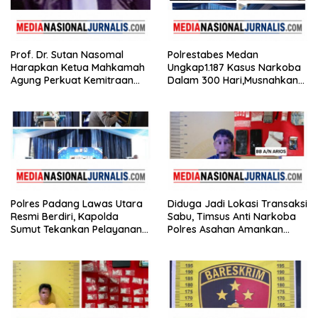
Prof. Dr. Sutan Nasomal
Polrestabes Medan
Harapkan Ketua Mahkamah
Ungkap1.187 Kasus Narkoba
Agung Perkuat Kemitraan
Dalam 300 Hari,Musnahkan
Pengadilan dengan Pers,
Puluhan Kilogram Barang
Soroti Dugaan Insiden di PN
Bukti
Watansoppeng
Polres Padang Lawas Utara
Diduga Jadi Lokasi Transaksi
Resmi Berdiri, Kapolda
Sabu, Timsus Anti Narkoba
Sumut Tekankan Pelayanan
Polres Asahan Amankan
Humanis dan Penambahan
Seorang Pria dengan Barang
Personel
Bukti 63,67 Gram Sabu