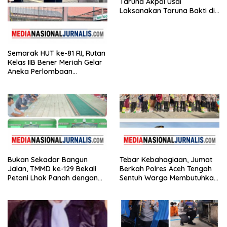
Taruna Akpol Usai
Laksanakan Taruna Bakti di
Sekolah Rakyat
Semarak HUT ke-81 RI, Rutan
Kelas IIB Bener Meriah Gelar
Aneka Perlombaan
Tradisional
Bukan Sekadar Bangun
Tebar Kebahagiaan, Jumat
Jalan, TMMD ke-129 Bekali
Berkah Polres Aceh Tengah
Petani Lhok Panah dengan
Sentuh Warga Membutuhkan
Ilmu Tingkatkan Hasil
di Kampung Uring Pegasing
Pertanian